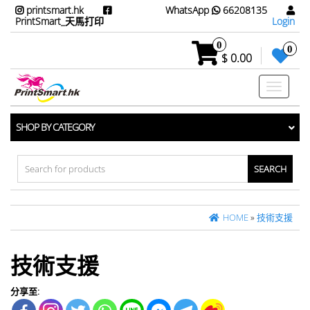
printsmart.hk
WhatsApp
66208135
PrintSmart_天馬打印
Login
0
0
$ 0.00
Toggle
navigati
SHOP BY CATEGORY
Search
for:
HOME
»
技術支援
技術支援
分享至: