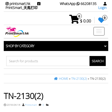
printsmart.hk
WhatsApp
66208135
PrintSmart_天馬打印
Login
0
0
$ 0.00
Toggle
navigati
SHOP BY CATEGORY
Search
for:
HOME
»
TN-2130(2)
» TN-2130(2)
TN-2130(2)
2018-04-14
Printsmart
0