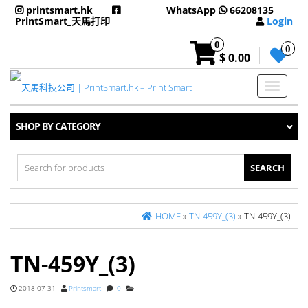
printsmart.hk
WhatsApp
66208135
PrintSmart_天馬打印
Login
0
0
$ 0.00
Toggle
navigati
SHOP BY CATEGORY
Search
for:
HOME
»
TN-459Y_(3)
» TN-459Y_(3)
TN-459Y_(3)
2018-07-31
Printsmart
0