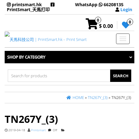
printsmart.hk
WhatsApp
66208135
PrintSmart_天馬打印
Login
0
0
$ 0.00
Toggle
navigati
SHOP BY CATEGORY
Search
for:
HOME
»
TN267Y_(3)
» TN267Y_(3)
TN267Y_(3)
2019-04-18
Printsmart
Off