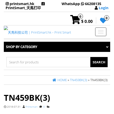
printsmart.hk
WhatsApp
66208135
PrintSmart_天馬打印
Login
0
0
$ 0.00
Toggle
navigati
SHOP BY CATEGORY
Search
for:
HOME
»
TN459BK(3)
» TN459BK(3)
TN459BK(3)
2018-07-31
Printsmart
0