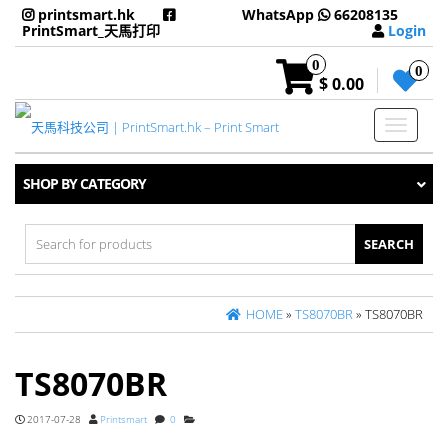
printsmart.hk
WhatsApp
66208135
PrintSmart_天馬打印
Login
0
0
$ 0.00
Toggle
navigati
SHOP BY CATEGORY
Search
for:
HOME
»
TS8070BR
» TS8070BR
TS8070BR
2017-07-28
Printsmart
0